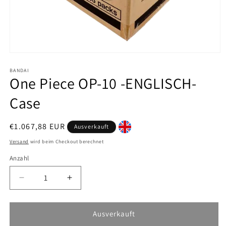
Medien
1
in
BANDAI
One Piece OP-10 -ENGLISCH-
Modal
öffnen
Case
Normaler
€1.067,88 EUR
Ausverkauft
Preis
Versand
wird beim Checkout berechnet
Anzahl
Verringere
Erhöhe
die
die
Menge
Menge
für
für
Ausverkauft
One
One