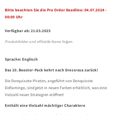
Piece
Piece
Bitte beachten Sie die Pre Order Deadline: 04.07.2024 -
OP-
OP-
10
10
00:00 Uhr
-
-
ENGLISCH-
ENGLISCH-
Verfügbar ab: 21.03.2025
Case
Case
Produktbilder und offizielle Name folgen.
Sprache: Englisch
Das 10. Booster-Pack kehrt nach Dressrosa zurück!
Die Donquixote-Piraten, angeführt von Donquixote
Doflamingo, sind jetzt in neuen Farben erhältlich, was eine
Vielzahl neuer Strategien eröffnet!
Enthält eine Vielzahl mächtiger Charaktere