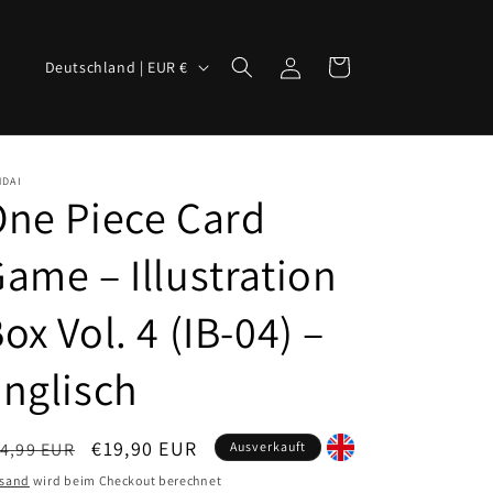
L
Einloggen
Warenkorb
Deutschland | EUR €
a
n
d
NDAI
/
ne Piece Card
R
ame – Illustration
e
g
ox Vol. 4 (IB-04) –
i
o
nglisch
n
ormaler
Verkaufspreis
€19,90 EUR
4,99 EUR
Ausverkauft
eis
rsand
wird beim Checkout berechnet