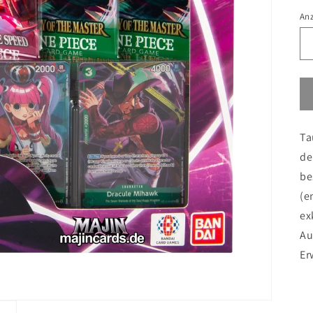
An
Ta
de
be
(e
ex
Au
Er