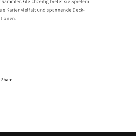
r Sammler. Gleichzeitig bietet sie Spielern
ue Kartenvielfalt und spannende Deck-
tionen.
e Preisangabe „inkl. MwSt." erfolgt
tomatisch durch die Plattform. Als
einunternehmer gemäß §19 UStG wird
doch
keine Umsatzsteuer ausgewiesen.
Share