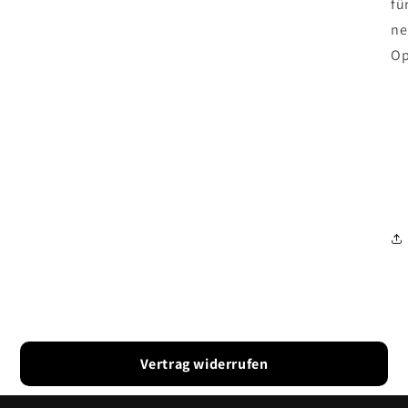
fü
ne
Op
Di
au
Kl
je
Vertrag widerrufen