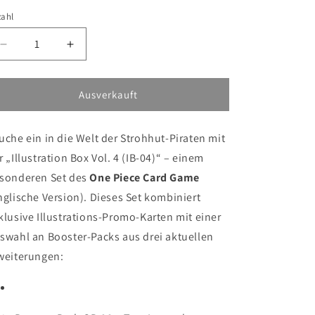
zahl
Verringere
Erhöhe
die
die
Menge
Menge
für
für
Ausverkauft
One
One
Piece
Piece
uche ein in die Welt der Strohhut-Piraten mit
Card
Card
Game
Game
r „Illustration Box Vol. 4 (IB-04)“ – einem
–
–
sonderen Set des
One Piece Card Game
Illustration
Illustration
nglische Version). Dieses Set kombiniert
Box
Box
Vol.
Vol.
klusive Illustrations-Promo-Karten mit einer
4
4
swahl an Booster-Packs aus drei aktuellen
(IB-
(IB-
weiterungen:
04)
04)
–
–
Englisch
Englisch