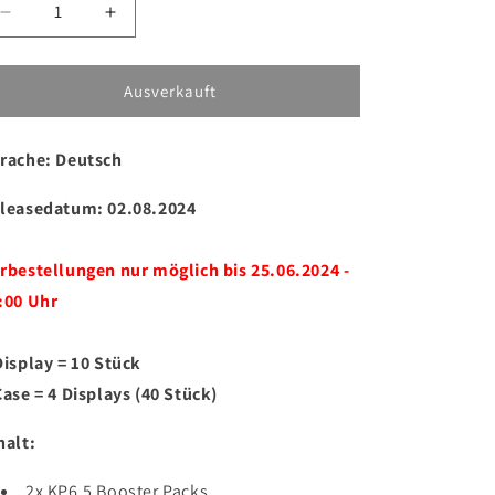
Verringere
Erhöhe
die
die
Menge
Menge
für
für
Ausverkauft
Pokémon
Pokémon
KP6.5
KP6.5
rache: Deutsch
Nebel
Nebel
der
der
Sagen
Sagen
leasedatum: 02.08.2024
Mini
Mini
Tin
Tin
rbestellungen nur möglich bis 25.06.2024 -
DE
DE
:00 Uhr
Display = 10 Stück
Case = 4 Displays (40 Stück)
halt:
2x KP6.5 Booster Packs