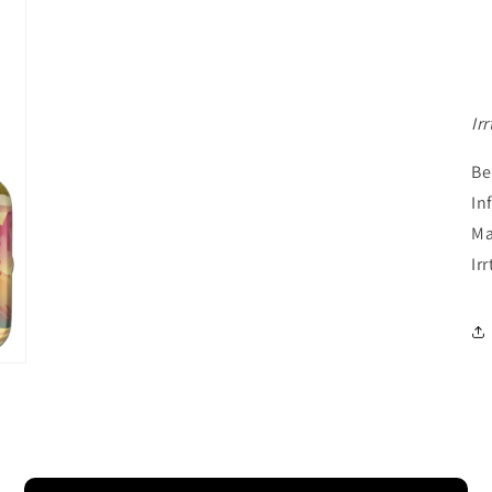
Ir
Be
In
Ma
Ir