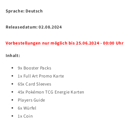
KP6.5
KP6.5
Sprache: Deutsch
Nebel
Nebel
der
der
Sagen
Sagen
Releasedatum: 02.08.2024
TTB
TTB
Top
Top
Trainer
Trainer
Vorbestellungen nur möglich bis 25.06.2024 - 00:00 Uhr
Box
Box
DE
DE
Inhalt:
9x Booster Packs
1x Full Art Promo Karte
65x Card Sleeves
45x Pokémon TCG Energie Karten
Players Guide
6x Würfel
1x Coin