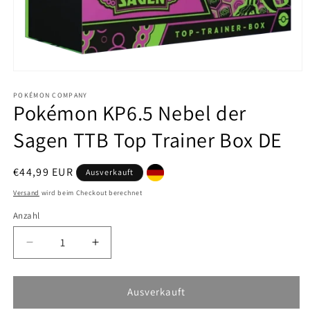
Medien
1
in
POKÉMON COMPANY
Pokémon KP6.5 Nebel der
Modal
öffnen
Sagen TTB Top Trainer Box DE
Normaler
€44,99 EUR
Ausverkauft
Preis
Versand
wird beim Checkout berechnet
Anzahl
Verringere
Erhöhe
die
die
Menge
Menge
für
für
Ausverkauft
Pokémon
Pokémon