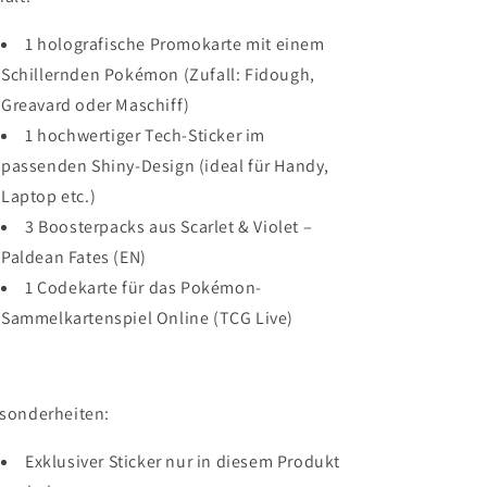
1 holografische Promokarte mit einem
Schillernden Pokémon (Zufall: Fidough,
Greavard oder Maschiff)
1 hochwertiger Tech-Sticker im
passenden Shiny-Design (ideal für Handy,
Laptop etc.)
3 Boosterpacks aus Scarlet & Violet –
Paldean Fates (EN)
1 Codekarte für das Pokémon-
Sammelkartenspiel Online (TCG Live)
sonderheiten:
Exklusiver Sticker nur in diesem Produkt