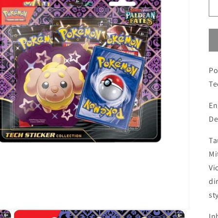
Po
Te
En
De
Ta
Mi
Vi
di
st
In