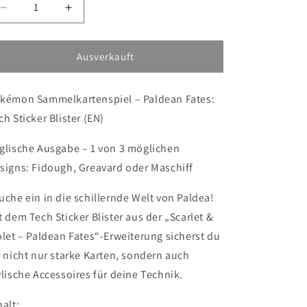
Verringere
Erhöhe
die
die
Menge
Menge
für
für
Ausverkauft
Pokémon:
Pokémon:
Paldean
Paldean
kémon Sammelkartenspiel – Paldean Fates:
Fates
Fates
-
-
ch Sticker Blister (EN)
Tech
Tech
Sticker
Sticker
glische Ausgabe – 1 von 3 möglichen
Blister
Blister
signs: Fidough, Greavard oder Maschiff
(EN)
(EN)
uche ein in die schillernde Welt von Paldea!
t dem Tech Sticker Blister aus der „Scarlet &
olet – Paldean Fates“-Erweiterung sicherst du
r nicht nur starke Karten, sondern auch
ylische Accessoires für deine Technik.
halt: