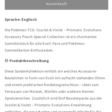
für
für
Ausverkauft
Pokémon
Pokémon
TCG:
TCG:
Sprache: Englisch
Scarlet
Scarlet
&amp;
&amp;
Die Pokémon TCG: Scarlet & Violet – Prismatic Evolutions
Violet
Violet
–
–
Accessory Pouch Special Collection ist ein charmantes
Prismatic
Prismatic
Sammlerstück für alle Evoli-Fans und Pokémon-
Evolutions
Evolutions
Sammelkarten-Enthusiasten.
Accessory
Accessory
Pouch
Pouch
🧸
Produktbeschreibung
Special
Special
Collection
Collection
Diese Sonderkollektion enthält ein weiches Accessoire-
(EN)
(EN)
Beutelchen in Form von Evoli mit aufrecht stehenden Ohren
und einem praktischen Kordelzugverschluss – ideal zum
Verstauen von Münzen, Würfeln oder anderen kleinen
Spielutensilien. Zusätzlich sind fünf Boosterpacks aus der
Scarlet & Violet – Prismatic Evolutions-Erweiterung
enthalten, die neue Karten und spannende Inhalte für das