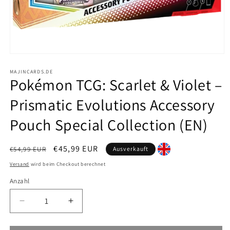
Medien
1
in
MAJINCARDS.DE
Pokémon TCG: Scarlet & Violet –
Modal
öffnen
Prismatic Evolutions Accessory
Pouch Special Collection (EN)
Normaler
Verkaufspreis
€45,99 EUR
€54,99 EUR
Ausverkauft
Preis
Versand
wird beim Checkout berechnet
Anzahl
Verringere
Erhöhe
die
die
Menge
Menge